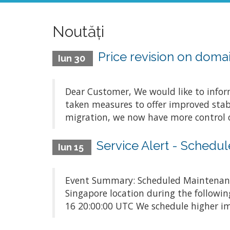
Noutăți
Price revision on domai
Iun 30
Dear Customer, We would like to inform
taken measures to offer improved stabi
migration, we now have more control o
Service Alert - Schedu
Iun 15
Event Summary: Scheduled Maintenanc
Singapore location during the follow
16 20:00:00 UTC We schedule higher im