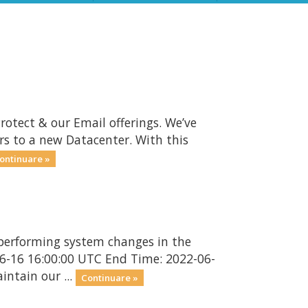
rotect & our Email offerings. We’ve
rs to a new Datacenter. With this
ontinuare »
performing system changes in the
6-16 16:00:00 UTC End Time: 2022-06-
ntain our ...
Continuare »