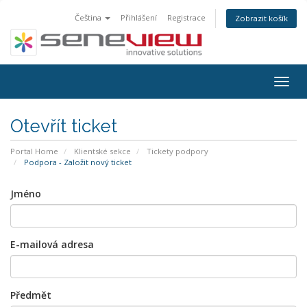
Čeština
Přihlášení
Registrace
Zobrazit košík
Togg
navig
Otevřít ticket
Portal Home
Klientské sekce
Tickety podpory
Podpora - Založit nový ticket
Jméno
E-mailová adresa
Předmět